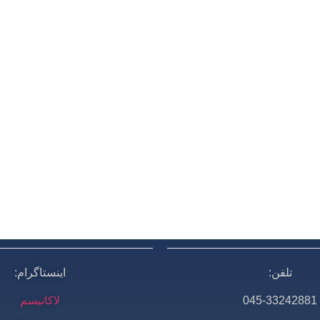
تلفن:
اینستاگرام:
045-33242881
لاکانیسم