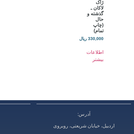
ژاک
لاکان ـ
گذشته و
حال
(چاپ
تمام)
330,000
ریال
اطلاعات
بیشتر
آدرس:
اردبیل، خیابان شریعتی، روبروی